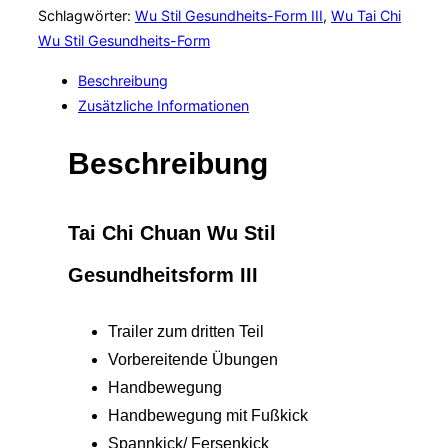
Stil
Schlagwörter:
Wu Stil Gesundheits-Form III
,
Wu Tai Chi
-
Wu Stil Gesundheits-Form
mit
Beschreibung
Sifu
Zusätzliche Informationen
Jürgen
Meyer
Beschreibung
-
Gesundheitsform
III
Tai Chi Chuan Wu Stil
Menge
Gesundheitsform III
Trailer zum dritten Teil
Vorbereitende Übungen
Handbewegung
Handbewegung mit Fußkick
Spannkick/ Fersenkick