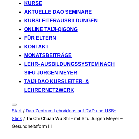
KURSE
AKTUELLE DAO SEMINARE
KURSLEITERAUSBILDUNGEN
ONLINE TAIJI-QIGONG
FÜR ELTERN
KONTAKT
MONATSBEITRÄGE
LEHR- AUSBILDUNGSSYSTEM NACH
SIFU JÜRGEN MEYER
TAIJI-DAO KURSLEITER- &
LEHRERNETZWERK
Seitenleiste
Start
/
Dao Zentrum Lehrvideos auf DVD und USB-
&
Navigation
Stick
/ Tai Chi Chuan Wu Stil – mit Sifu Jürgen Meyer –
umschalten
Gesundheitsform III