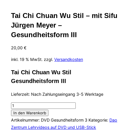
Tai Chi Chuan Wu Stil – mit Sifu
Jürgen Meyer –
Gesundheitsform III
20,00
€
inkl. 19 % MwSt.
zzgl.
Versandkosten
Tai Chi Chuan Wu Stil
Gesundheitsform III
Lieferzeit:
Nach Zahlungseingang 3-5 Werktage
Tai
Chi
In den Warenkorb
Chuan
Artikelnummer:
DVD Gesundheitsform 3
Kategorie:
Dao
Wu
Zentrum Lehrvideos auf DVD und USB-Stick