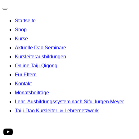
Navigation
Startseite
umschalten
Shop
Kurse
Aktuelle Dao Seminare
Kursleiterausbildungen
Online Taiji-Qigong
Für Eltern
Kontakt
Monatsbeiträge
Lehr- Ausbildungssystem nach Sifu Jürgen Meyer
Taiji-Dao Kursleiter- & Lehrernetzwerk
YouTube