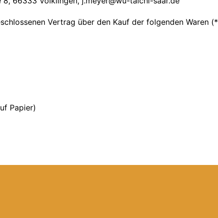
 8, 66333 Völklingen, j.meyer@wu-taichi-saar.de
geschlossenen Vertrag über den Kauf der folgenden Waren (*
uf Papier)