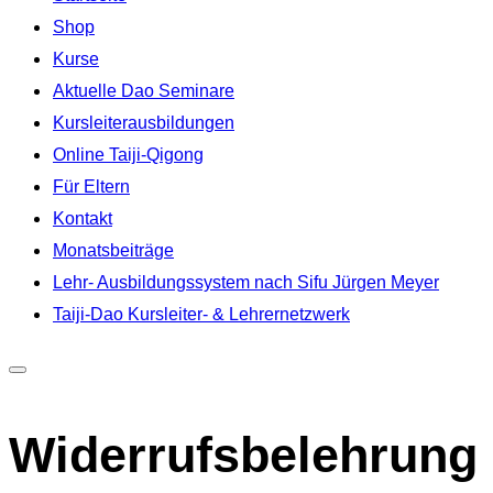
springen
Shop
Kurse
Aktuelle Dao Seminare
Kursleiterausbildungen
Online Taiji-Qigong
Für Eltern
Kontakt
Monatsbeiträge
Lehr- Ausbildungssystem nach Sifu Jürgen Meyer
Taiji-Dao Kursleiter- & Lehrernetzwerk
Seitenleiste
&
Widerrufsbelehrung
Navigation
umschalten