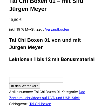
Tai Chi Boxen 01 – mit Sifu
Jürgen Meyer
19,80
€
inkl. 19 % MwSt.
zzgl.
Versandkosten
Tai Chi Boxen 01 von und mit
Jürgen Meyer
Lektionen 1 bis 12 mit Bonusmaterial
Tai
Chi
In den Warenkorb
Boxen
Artikelnummer:
Tai Chi Boxen 01
Kategorie:
Dao
01
Zentrum Lehrvideos auf DVD und USB-Stick
-
Schlagwort:
Tai Chi Boxen