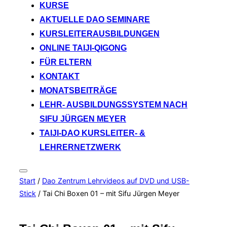
KURSE
AKTUELLE DAO SEMINARE
KURSLEITERAUSBILDUNGEN
ONLINE TAIJI-QIGONG
FÜR ELTERN
KONTAKT
MONATSBEITRÄGE
LEHR- AUSBILDUNGSSYSTEM NACH
SIFU JÜRGEN MEYER
TAIJI-DAO KURSLEITER- &
LEHRERNETZWERK
Seitenleiste
Start
/
Dao Zentrum Lehrvideos auf DVD und USB-
&
Navigation
Stick
/ Tai Chi Boxen 01 – mit Sifu Jürgen Meyer
umschalten