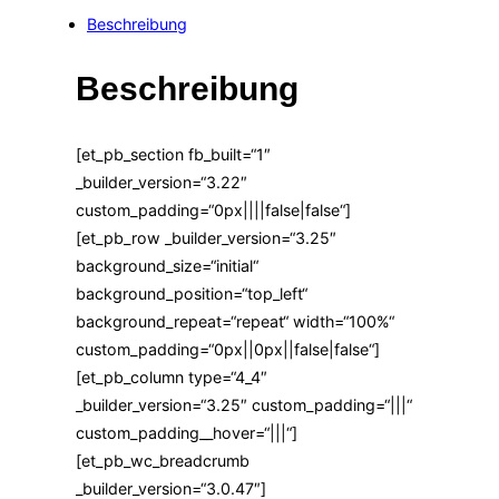
mit
Beschreibung
Sifu
Jürgen
Beschreibung
Meyer
Menge
[et_pb_section fb_built=“1″
_builder_version=“3.22″
custom_padding=“0px||||false|false“]
[et_pb_row _builder_version=“3.25″
background_size=“initial“
background_position=“top_left“
background_repeat=“repeat“ width=“100%“
custom_padding=“0px||0px||false|false“]
[et_pb_column type=“4_4″
_builder_version=“3.25″ custom_padding=“|||“
custom_padding__hover=“|||“]
[et_pb_wc_breadcrumb
_builder_version=“3.0.47″]