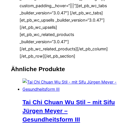
custom_padding__hover=“|||“][et_pb_wc_tabs
_builder_version=“3.0.47″] [/et_pb_wc_tabs]
[et_pb_wc_upsells _builder_version=“3.0.47″]
[/et_pb_wc_upsells]
[et_pb_wc_related_products
_builder_version=“3.0.47″]
[/et_pb_wc_related_products][/et_pb_column]
[/et_pb_row][/et_pb_section]
Ähnliche Produkte
Tai Chi Chuan Wu Stil – mit Sifu
Jürgen Meyer –
Gesundheitsform III