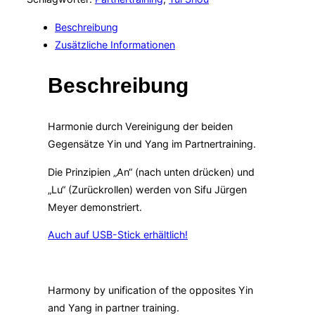
Tui
Beschreibung
Shou
Zusätzliche Informationen
-
mit
Beschreibung
Sifu
Jürgen
Meyer
Harmonie durch Vereinigung der beiden
-
Gegensätze Yin und Yang im Partnertraining.
with
Die Prinzipien „An“ (nach unten drücken) und
English
„Lu“ (Zurückrollen) werden von Sifu Jürgen
translation
Meyer demonstriert.
Menge
Auch auf USB-Stick erhältlich!
Harmony by unification of the opposites Yin
and Yang in partner training.