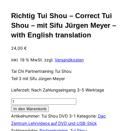
Richtig Tui Shou – Correct Tui
Shou – mit Sifu Jürgen Meyer –
with English translation
24,00
€
inkl. 19 % MwSt.
zzgl.
Versandkosten
Tai Chi Partnertraining Tui Shou
Teil 3 mit Sifu Jürgen Meyer
Lieferzeit:
Nach Zahlungseingang 3-5 Werktage
Richtig
Tui
In den Warenkorb
Shou
Artikelnummer:
Tui Shou DVD 3-1
Kategorie:
Dao
-
Zentrum Lehrvideos auf DVD und USB-Stick
Correct
Schlagwörter:
Partnertraining
,
Tui Shou