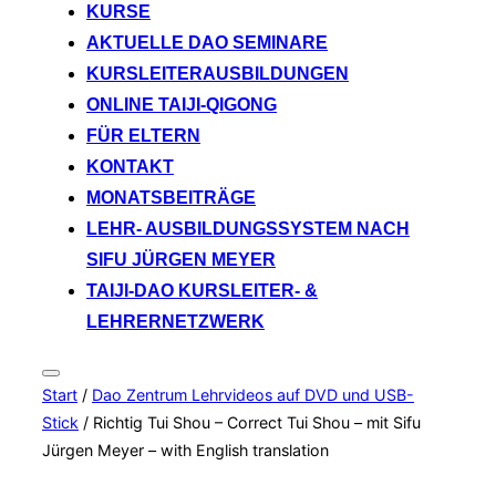
KURSE
AKTUELLE DAO SEMINARE
KURSLEITERAUSBILDUNGEN
ONLINE TAIJI-QIGONG
FÜR ELTERN
KONTAKT
MONATSBEITRÄGE
LEHR- AUSBILDUNGSSYSTEM NACH
SIFU JÜRGEN MEYER
TAIJI-DAO KURSLEITER- &
LEHRERNETZWERK
Seitenleiste
Start
/
Dao Zentrum Lehrvideos auf DVD und USB-
&
Navigation
Stick
/ Richtig Tui Shou – Correct Tui Shou – mit Sifu
umschalten
Jürgen Meyer – with English translation