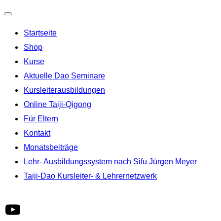
Navigation
Startseite
umschalten
Shop
Kurse
Aktuelle Dao Seminare
Kursleiterausbildungen
Online Taiji-Qigong
Für Eltern
Kontakt
Monatsbeiträge
Lehr- Ausbildungssystem nach Sifu Jürgen Meyer
Taiji-Dao Kursleiter- & Lehrernetzwerk
YouTube