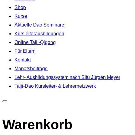
springen
Shop
Kurse
Aktuelle Dao Seminare
Kursleiterausbildungen
Online Taiji-Qigong
Für Eltern
Kontakt
Monatsbeiträge
Lehr- Ausbildungssystem nach Sifu Jürgen Meyer
Taiji-Dao Kursleiter- & Lehrernetzwerk
Seitenleiste
&
Warenkorb
Navigation
umschalten