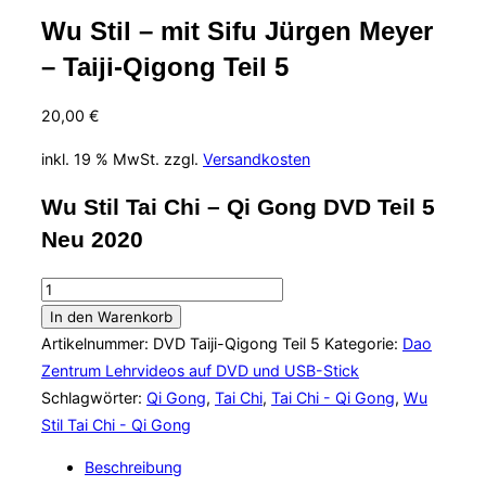
Wu Stil – mit Sifu Jürgen Meyer
– Taiji-Qigong Teil 5
20,00
€
inkl. 19 % MwSt.
zzgl.
Versandkosten
Wu Stil Tai Chi – Qi Gong DVD Teil 5
Neu 2020
Wu
Stil
In den Warenkorb
-
Artikelnummer:
DVD Taiji-Qigong Teil 5
Kategorie:
Dao
mit
Zentrum Lehrvideos auf DVD und USB-Stick
Sifu
Schlagwörter:
Qi Gong
,
Tai Chi
,
Tai Chi - Qi Gong
,
Wu
Jürgen
Stil Tai Chi - Qi Gong
Meyer
Beschreibung
-