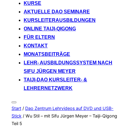
KURSE
AKTUELLE DAO SEMINARE
KURSLEITERAUSBILDUNGEN
ONLINE TAIJI-QIGONG
FÜR ELTERN
KONTAKT
MONATSBEITRÄGE
LEHR- AUSBILDUNGSSYSTEM NACH
SIFU JÜRGEN MEYER
TAIJI-DAO KURSLEITER- &
LEHRERNETZWERK
Seitenleiste
Start
/
Dao Zentrum Lehrvideos auf DVD und USB-
&
Navigation
Stick
/ Wu Stil – mit Sifu Jürgen Meyer – Taiji-Qigong
umschalten
Teil 5