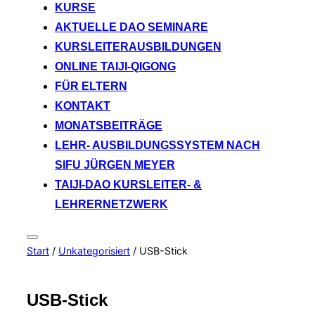
KURSE
AKTUELLE DAO SEMINARE
KURSLEITERAUSBILDUNGEN
ONLINE TAIJI-QIGONG
FÜR ELTERN
KONTAKT
MONATSBEITRÄGE
LEHR- AUSBILDUNGSSYSTEM NACH
SIFU JÜRGEN MEYER
TAIJI-DAO KURSLEITER- &
LEHRERNETZWERK
Seitenleiste
Start
/
Unkategorisiert
/ USB-Stick
&
Navigation
umschalten
USB-Stick