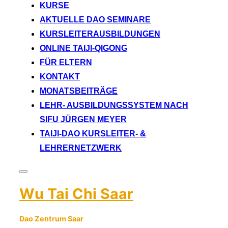
KURSE
AKTUELLE DAO SEMINARE
KURSLEITERAUSBILDUNGEN
ONLINE TAIJI-QIGONG
FÜR ELTERN
KONTAKT
MONATSBEITRÄGE
LEHR- AUSBILDUNGSSYSTEM NACH
SIFU JÜRGEN MEYER
TAIJI-DAO KURSLEITER- &
LEHRERNETZWERK
Seitenleiste
&
Wu Tai Chi Saar
Navigation
umschalten
Dao Zentrum Saar