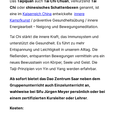
Das
Tàijíquán
auch
Tai Chi Chuan
, verkürzend
Tai
Chi
oder
chinesisches Schattenboxen
genannt, ist
eine im
Kaiserreich China
entwickelte
innere
Kampfkunst
/ präventive Gesundheitsübung / innere
Energiearbeit – Neigong und Bewegungsmeditation.
Tai Chi stärkt die innere Kraft, das Immunsystem und
unterstützt die Gesundheit. Es führt zu mehr
Entspannung und Leichtigkeit in unserem Alltag. Die
fließenden, entspannten Bewegungen vermitteln uns ein
neues Bewusstsein von Körper, Seele und Geist. Die
Taiji-Prinzipien von Yin und Yang werden erfahrbar.
Ab sofort bietet das Dao Zentrum Saar neben dem
Gruppenunterricht auch Einzelunterricht an,
wahlweise bei Sifu Jürgen Meyer persönlich oder bei
einem zertifizierten Kursleiter oder Lehrer
.
Kosten: