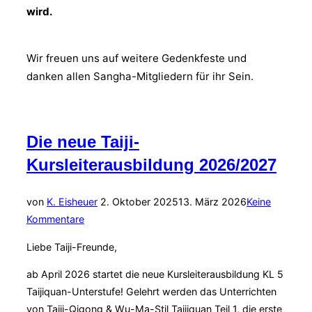
wird.
Wir freuen uns auf weitere Gedenkfeste und
danken allen Sangha-Mitgliedern für ihr Sein.
Die neue Taiji-
Kursleiterausbildung 2026/2027
Veröffentlicht
von
K. Eisheuer
2. Oktober 2025
13. März 2026
Keine
am
Kommentare
Liebe Taiji-Freunde,
ab April 2026 startet die neue Kursleiterausbildung KL 5
Taijiquan-Unterstufe! Gelehrt werden das Unterrichten
von Taiji-Qigong & Wu-Ma-Stil Taijiquan Teil 1, die erste