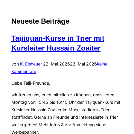
Zum
Neueste Beiträge
Inhalt
scrollen
Taijiquan-Kurse in Trier mit
Kursleiter Hussain Zoaiter
Veröffentlicht
von
K. Eisheuer
22. Mai 2026
22. Mai 2026
Keine
am
Kommentare
Liebe Taiji-Freunde,
wir freuen uns, euch mitteilen zu können, dass jeden
Montag von 15:45 bis 16:45 Uhr der Taijiquan-Kurs mit
Kursleiter Hussain Zoaiter im Moselstadion in Trier
stattfindet. Gerne an Freunde und Interessierte in Trier
weitergeben! Mehr Infos & zur Anmeldung siehe
Werbebanner.